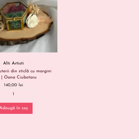
Alti Artisti
uterii din sticlă cu margini
i | Oana Ciubotaru
140,00
lei
Adaugă în coș