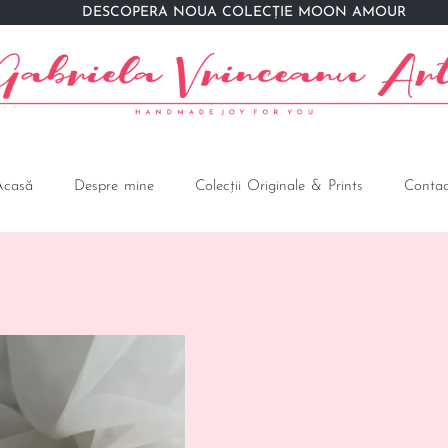
DESCOPERĂ NOUA COLECȚIE MOON AMOUR
Acasă
Despre mine
Colecții Originale & Prints
Contac