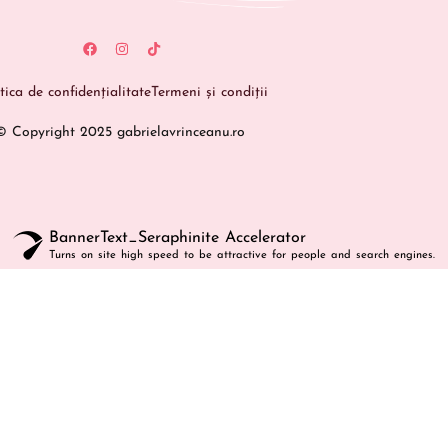
itica de confidențialitate
Termeni și condiții
© Copyright 2025 gabrielavrinceanu.ro
BannerText_Seraphinite Accelerator
Turns on site high speed to be attractive for people and search engines.