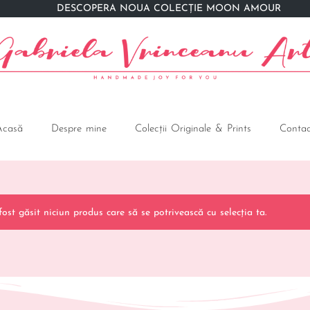
DESCOPERĂ NOUA COLECȚIE MOON AMOUR
Acasă
Despre mine
Colecții Originale & Prints
Contac
st găsit niciun produs care să se potrivească cu selecția ta.