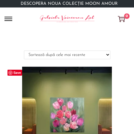
DESCOPERĂ NOUA COLECȚIE MOON AMOUR
0
Save