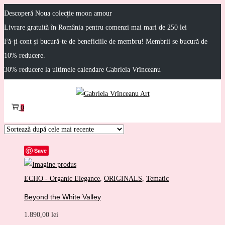
Descoperă Noua colecție moon amour
Livrare gratuită în România pentru comenzi mai mari de 250 lei
Fă-ți cont și bucură-te de beneficiile de membru! Membrii se bucură de
10% reducere.
30% reducere la ultimele calendare Gabriela Vrînceanu
Sari
Sari
la
la
0
navigare
conținut
Save
ECHO - Organic Elegance
,
ORIGINALS
,
Tematic
Beyond the White Valley
1.890,00
lei