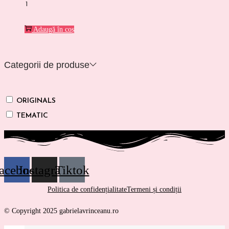
Cantitate
Beyond
Adaugă în coș
the
White
Valley
Categorii de produse
ORIGINALS
TEMATIC
acebook
Instagram
Tiktok
Politica de confidențialitate
Termeni și condiții
© Copyright 2025 gabrielavrinceanu.ro