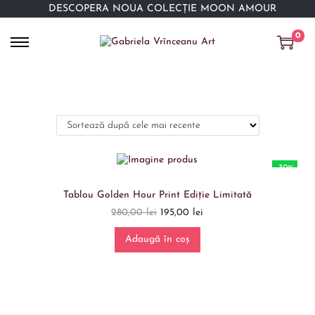
DESCOPERĂ NOUA COLECȚIE MOON AMOUR
0
-30%
Tablou Golden Hour Print Ediție Limitată
280,00
lei
195,00
lei
Adaugă în coș