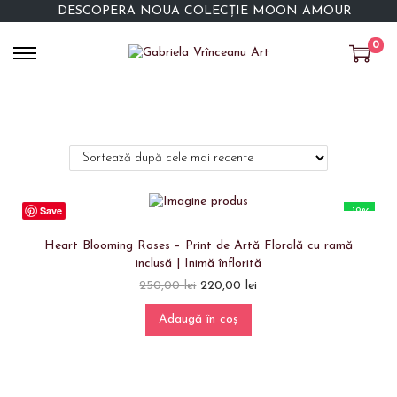
DESCOPERĂ NOUA COLECȚIE MOON AMOUR
0
Save
-12%
Heart Blooming Roses – Print de Artă Florală cu ramă
inclusă | Inimă înflorită
250,00
lei
220,00
lei
Adaugă în coș