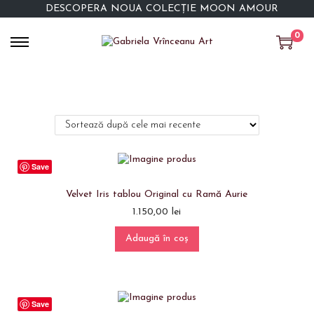
DESCOPERĂ NOUA COLECȚIE MOON AMOUR
0
Save
Velvet Iris tablou Original cu Ramă Aurie
1.150,00
lei
Adaugă în coș
Save