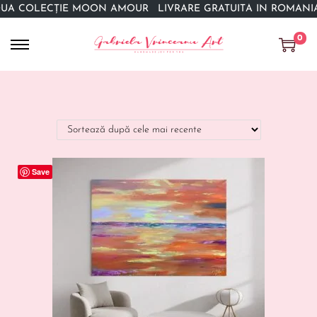
A COLECȚIE MOON AMOUR
LIVRARE GRATUITĂ ÎN ROMÂNIA 
0
Save