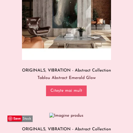
ORIGINALS
,
VIBRATION - Abstract Collection
Tablou Abstract Emerald Glow
Citește mai mult
Save
Out Of Stock
ORIGINALS
,
VIBRATION - Abstract Collection