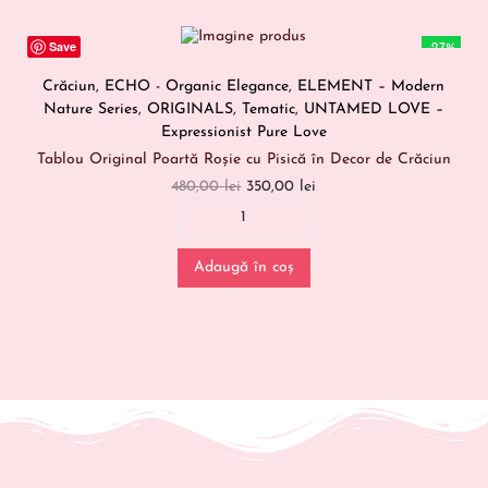
Save
-27%
Crăciun
,
ECHO - Organic Elegance
,
ELEMENT – Modern
Nature Series
,
ORIGINALS
,
Tematic
,
UNTAMED LOVE –
Expressionist Pure Love
Tablou Original Poartă Roșie cu Pisică în Decor de Crăciun
480,00
lei
350,00
lei
Adaugă în coș