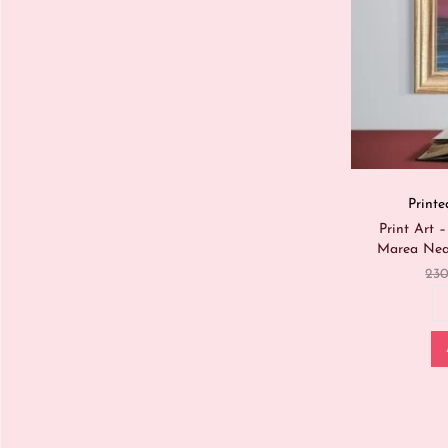
Printe
Print Art 
Marea Nea
23