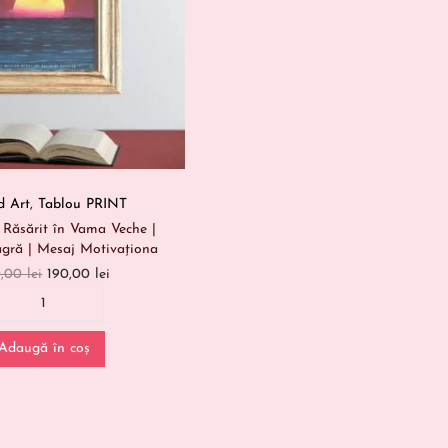
d Art
,
Tablou PRINT
– Răsărit în Vama Veche |
gră | Mesaj Motivaționa
0,00
lei
190,00
lei
Adaugă în coș