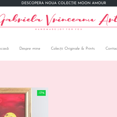
DESCOPERĂ NOUA COLECȚIE MOON AMOUR
Acasă
Despre mine
Colecții Originale & Prints
Contac
-17%