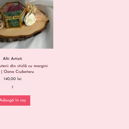
Alti Artisti
uterii din sticlă cu margini
i | Oana Ciubotaru
140,00
lei
Adaugă în coș