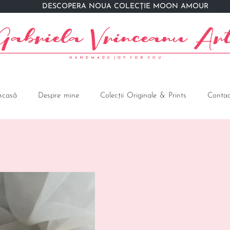
DESCOPERĂ NOUA COLECȚIE MOON AMOUR
Acasă
Despre mine
Colecții Originale & Prints
Contac