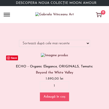
DESCOPERĂ NOUA COLECȚIE MOON AMOUR
0
Save
ECHO - Organic Elegance
,
ORIGINALS
,
Tematic
Beyond the White Valley
1.890,00
lei
Adaugă în coș