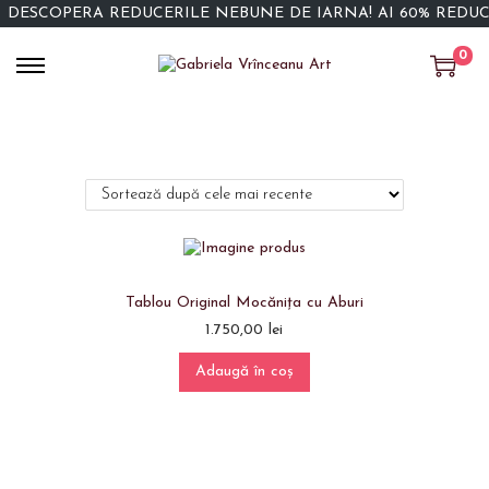
DESCOPERĂ REDUCERILE NEBUNE DE IARNĂ! AI 60% REDU
0
Tablou Original Mocănița cu Aburi
1.750,00
lei
Adaugă în coș