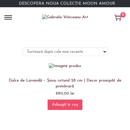
DESCOPERĂ NOUA COLECȚIE MOON AMOUR
0
Dulce de Lavandă – Șasiu rotund 28 cm | Decor proaspăt de
primăvară
890,00
lei
Adaugă în coș