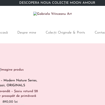
DESCOPERĂ NOUA COLECȚIE MOON AMOUR
Acasă
Despre mine
Colecții Originale & Prints
Contac
 Modern Nature Series
,
azii
,
ORIGINALS
avandă – Șasiu rotund 28
r proaspăt de primăvară
890,00
lei