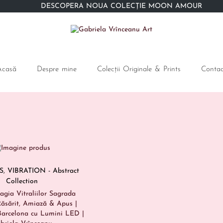
DESCOPERĂ NOUA COLECȚIE MOON AMOUR
Acasă
Despre mine
Colecții Originale & Prints
Contac
S
,
VIBRATION - Abstract
Collection
agia Vitraliilor Sagrada
Răsărit, Amiază & Apus |
Barcelona cu Lumini LED |