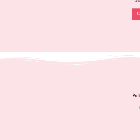
Ga
C
Pol