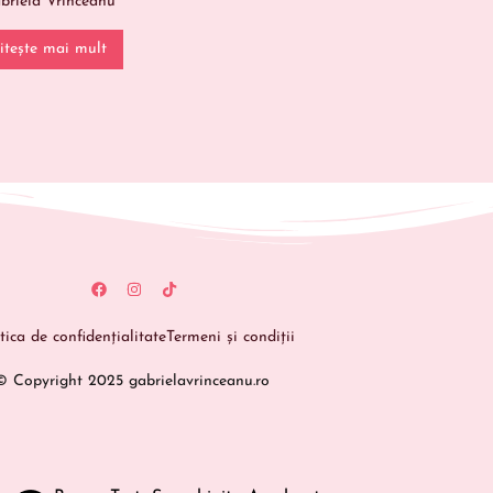
briela Vrînceanu
itește mai mult
itica de confidențialitate
Termeni și condiții
© Copyright 2025 gabrielavrinceanu.ro