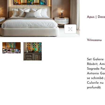
Apus | Deco
Vrînceanu
Set Galerie 
Răsărit, Ami
Sagrada Fam
Antonio Gau
se schimbă p
Culorile nu 
profundă.