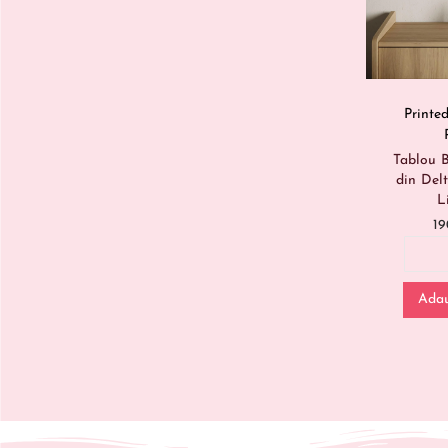
Printe
Tablou B
din Delt
L
1
Adau