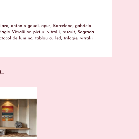
iaza
,
antonio gaudi
,
apus
,
Barcelona
,
gabriela
agia Vitraliilor
,
picturi vitralii
,
rasarit
,
Sagrada
ctacol de lumină
,
tablou cu led
,
trilogie
,
vitralii
i…