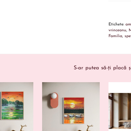
Etichete:
am
vrinceanu
,
M
Familia
,
spe
S-ar putea să-ți placă ș