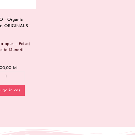
 - Organic
e
,
ORIGINALS
la apus – Peisaj
elta Dunarii
600,00
lei
ugă în coș