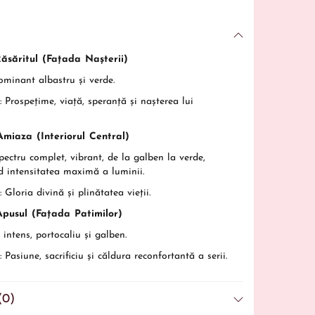
Răsăritul (Fațada Nașterii)
minant albastru și verde.
:
Prospețime, viață, speranță și nașterea lui
Amiaza (Interiorul Central)
ectru complet, vibrant, de la galben la verde,
d intensitatea maximă a luminii.
:
Gloria divină și plinătatea vieții.
Apusul (Fațada Patimilor)
intens, portocaliu și galben.
:
Pasiune, sacrificiu și căldura reconfortantă a serii.
(0)