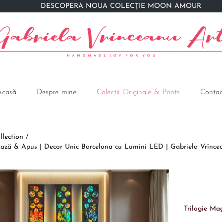
DESCOPERĂ NOUA COLECȚIE MOON AMOUR
Acasă
Despre mine
Colecții Originale & Prints
Contac
lection
/
Amiază & Apus | Decor Unic Barcelona cu Lumini LED | Gabriela Vrînce
Trilogie Ma