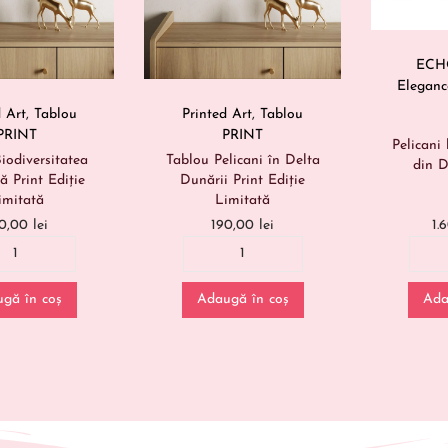
ECHO
Eleganc
d Art
,
Tablou
Printed Art
,
Tablou
PRINT
PRINT
Pelicani 
iodiversitatea
Tablou Pelicani în Delta
din D
ă Print Ediție
Dunării Print Ediție
imitată
Limitată
1.
90,00
lei
190,00
lei
Ada
gă în coș
Adaugă în coș