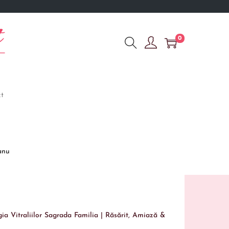
0
t
anu
gia Vitraliilor Sagrada Familia | Răsărit, Amiază &