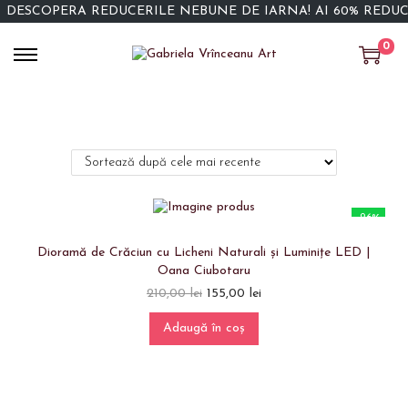
DESCOPERĂ REDUCERILE NEBUNE DE IARNĂ! AI 60% REDU
0
-26%
Dioramă de Crăciun cu Licheni Naturali și Luminițe LED |
Oana Ciubotaru
210,00
lei
155,00
lei
Adaugă în coș