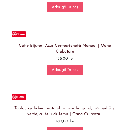
Adaugă în coș
Save
Cutie Bijuteri Azur Confecționată Manual | Oana
Ciubotaru
175,00
lei
Adaugă în coș
Save
Tablou cu licheni naturali – roșu burgund, roz pudră și
verde, cu felii de lemn | Oana Ciubotaru
180,00
lei