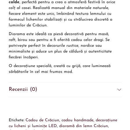
calde
, perfectă pentru a crea o atmosferă festivă în orice
colț al casei. Realizată manual din materiale naturale,
fiecare element este unic, îmbinând textura lemnului cu
farmecul lichenilor stabilizați și cu strălucirea discretă a
luminilor de Crăciun.
Diorama este ideală ca piesă decorativă pentru masă,
raft, birou sau pentru a fi oferită cadou celor dragi. Se
potrivește perfect în decorurile rustice, nordice sau
minimaliste și aduce un plus de căldură și autenticitate
fiecărei încăperi.
O decorațiune specială, creată cu grijă, care luminează
sărbătorile în cel mai frumos mod.
Recenzii (0)
Etichete:
Cadou de Crăciun
,
cadou handmade
,
decorațiune
cu licheni și luminițe LED
,
dioramă din lemn Crăciun
,