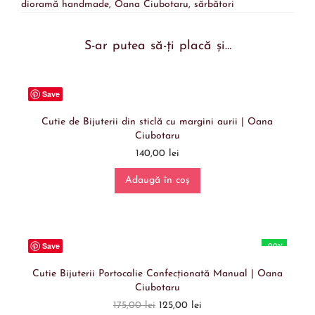
dioramă handmade
,
Oana Ciubotaru
,
sărbători
S-ar putea să-ți placă și…
Save
Cutie de Bijuterii din sticlă cu margini aurii | Oana
Ciubotaru
140,00
lei
Adaugă în coș
Save
-29%
Cutie Bijuterii Portocalie Confecționată Manual | Oana
Ciubotaru
175,00
lei
125,00
lei