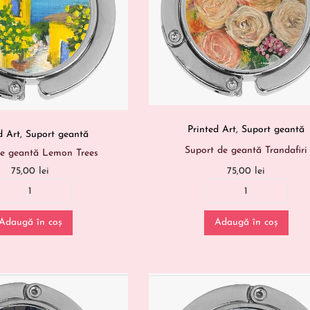
Printed Art
,
Suport geantă
d Art
,
Suport geantă
Suport de geantă Trandafiri
de geantă Lemon Trees
75,00
lei
75,00
lei
Adaugă în coș
Adaugă în coș