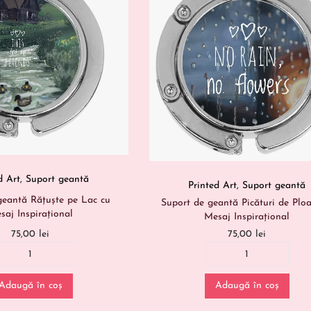
d Art
,
Suport geantă
Printed Art
,
Suport geantă
geantă Rățuște pe Lac cu
Suport de geantă Picături de Ploa
saj Inspirațional
Mesaj Inspirațional
75,00
lei
75,00
lei
Adaugă în coș
Adaugă în coș