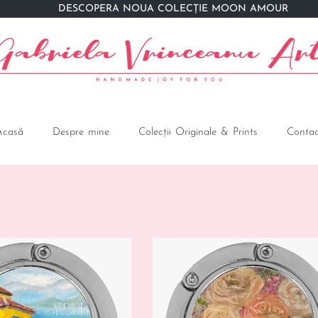
DESCOPERĂ NOUA COLECȚIE MOON AMOUR
Acasă
Despre mine
Colecții Originale & Prints
Contac