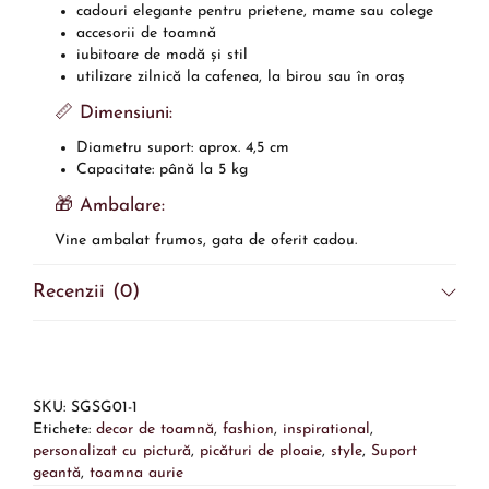
cadouri elegante pentru prietene, mame sau colege
accesorii de toamnă
iubitoare de modă și stil
utilizare zilnică la cafenea, la birou sau în oraș
📏 Dimensiuni:
Diametru suport: aprox. 4,5 cm
Capacitate: până la 5 kg
🎁 Ambalare:
Vine ambalat frumos, gata de oferit cadou.
Recenzii (0)
SKU:
SGSG01-1
Etichete:
decor de toamnă
,
fashion
,
inspirational
,
personalizat cu pictură
,
picături de ploaie
,
style
,
Suport
geantă
,
toamna aurie