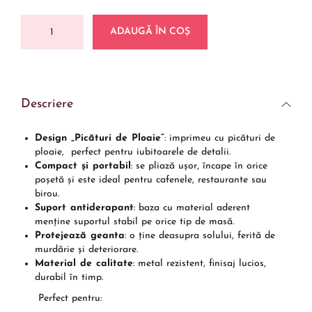
ADAUGĂ ÎN COȘ
Descriere
Design „Picături de Ploaie”
: imprimeu cu picături de
ploaie, perfect pentru iubitoarele de detalii.
Compact și portabil
: se pliază ușor, încape în orice
poșetă și este ideal pentru cafenele, restaurante sau
birou.
Suport antiderapant
: baza cu material aderent
menține suportul stabil pe orice tip de masă.
Protejează geanta
: o ține deasupra solului, ferită de
murdărie și deteriorare.
Material de calitate
: metal rezistent, finisaj lucios,
durabil în timp.
Perfect pentru: