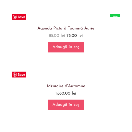
Save
-12%
Agenda Pictură Toamnă Aurie
85,00
lei
75,00
lei
Adaugă în coș
Save
Mémoire d’Automne
1.850,00
lei
Adaugă în coș