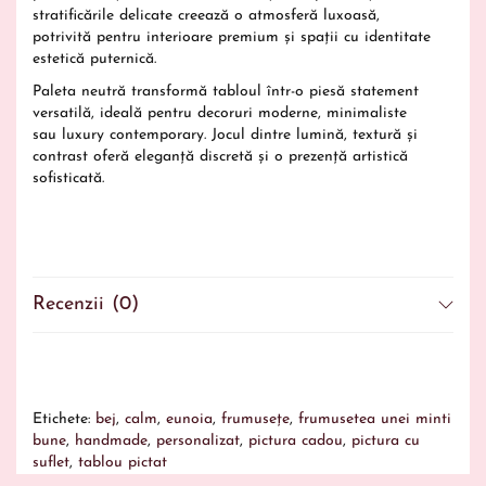
stratificările delicate creează o atmosferă luxoasă,
potrivită pentru interioare premium și spații cu identitate
estetică puternică.
Paleta neutră transformă tabloul într-o piesă statement
versatilă, ideală pentru decoruri moderne, minimaliste
sau luxury contemporary. Jocul dintre lumină, textură și
contrast oferă eleganță discretă și o prezență artistică
sofisticată.
Recenzii (0)
Descriere
Realizat manual, cu tușe libere și expresive, „Eunoia”
aduce în orice spațiu o stare de armonie și reflecție
interioară. Texturile stratificate și culorile atent alese
Etichete:
bej
,
calm
,
eunoia
,
frumusețe
,
frumusetea unei minti
creează profunzime și un joc vizual captivant, unic
bune
,
handmade
,
personalizat
,
pictura cadou
,
pictura cu
pentru fiecare privitor.
suflet
,
tablou pictat