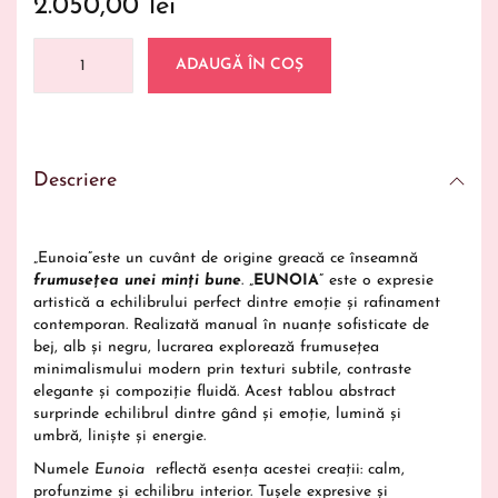
2.050,00
lei
ADAUGĂ ÎN COȘ
Descriere
„Eunoia”este un cuvânt de origine greacă ce înseamnă
frumusețea unei minți bune
. „
EUNOIA
” este o expresie
artistică a echilibrului perfect dintre emoție și rafinament
contemporan. Realizată manual în nuanțe sofisticate de
bej, alb și negru, lucrarea explorează frumusețea
minimalismului modern prin texturi subtile, contraste
elegante și compoziție fluidă. Acest tablou abstract
surprinde echilibrul dintre gând și emoție, lumină și
umbră, liniște și energie.
Numele
Eunoia
reflectă esența acestei creații: calm,
profunzime și echilibru interior. Tușele expresive și