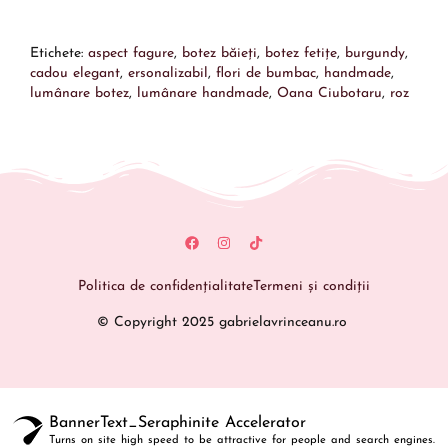
Etichete:
aspect fagure
,
botez băieți
,
botez fetițe
,
burgundy
,
cadou elegant
,
ersonalizabil
,
flori de bumbac
,
handmade
,
lumânare botez
,
lumânare handmade
,
Oana Ciubotaru
,
roz
Politica de confidențialitate
Termeni și condiții
© Copyright 2025 gabrielavrinceanu.ro
BannerText_Seraphinite Accelerator
Turns on site high speed to be attractive for people and search engines.