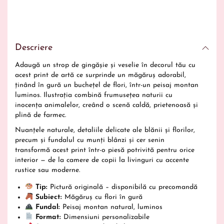
Descriere
Adaugă un strop de gingășie și veselie în decorul tău cu
acest print de artă ce surprinde un măgăruș adorabil,
ținând în gură un buchețel de flori, într-un peisaj montan
luminos. Ilustrația combină frumusețea naturii cu
inocența animalelor, creând o scenă caldă, prietenoasă și
plină de farmec.
Nuanțele naturale, detaliile delicate ale blănii și florilor,
precum și fundalul cu munți blânzi și cer senin
transformă acest print într-o piesă potrivită pentru orice
interior — de la camere de copii la livinguri cu accente
rustice sau moderne.
Tip:
Pictură originală – disponibilă cu precomandă
Subiect:
Măgăruș cu flori în gură
Fundal:
Peisaj montan natural, luminos
Format:
Dimensiuni personalizabile