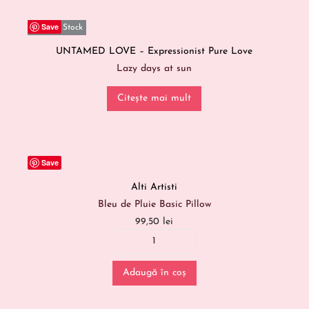
Save
Out Of Stock
UNTAMED LOVE – Expressionist Pure Love
Lazy days at sun
Citește mai mult
Save
Alti Artisti
Bleu de Pluie Basic Pillow
99,50
lei
Adaugă în coș