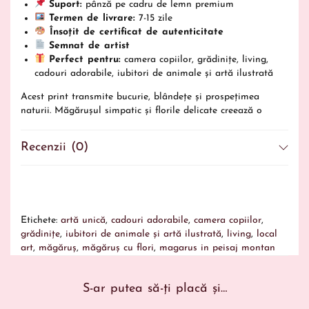
Suport:
pânză pe cadru de lemn premium
Termen de livrare:
7-15 zile
Însoțit de certificat de autenticitate
Semnat de artist
Perfect pentru:
camera copiilor, grădinițe, living,
cadouri adorabile, iubitori de animale și artă ilustrată
Acest print transmite bucurie, blândețe și prospețimea
naturii. Măgărușul simpatic și florile delicate creează o
scenă care aduce zâmbete instant și un sentiment de
pace. Ideal pentru a lumina orice spațiu.
Recenzii (0)
Etichete:
artă unică
,
cadouri adorabile
,
camera copiilor
,
grădinițe
,
iubitori de animale și artă ilustrată
,
living
,
local
art
,
măgăruș
,
măgăruș cu flori
,
magarus in peisaj montan
S-ar putea să-ți placă și…