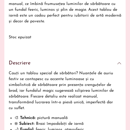
manual, ce îmbină frumusețea luminilor de sărbătoare cu
un fundal feeric, luminos și plin de magie. Acest tablou de
iarnă este un cadou perfect pentru iubitorii de artă modernă
și decor de poveste.
Stoc epuizat
Descriere
Cauți un tablou special de sărbători? Nuanțele de auriu
festiv se contopesc cu accente luminoase și cu
simbolistică de sărbătoare prin prezența crenguțelor de
brad, iar fundalul magic sugerează sclipirea luminilor de
sărbătoare. Fiecare detaliu este realizat manual,
transformând lucrarea într-o piesă unică, imperfectă dar
cu suflet.
🎨
Tehnică:
pictură manuală
❄️
Subiect:
Brazi împodobiți de iarnă
🌙
Fundal:
feeric, luminos, atmosferic