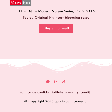
Save
Out Of Stock
ELEMENT – Modern Nature Series
,
ORIGINALS
Tablou Original My heart blooming roses
Citește mai mult
Politica de confidențialitate
Termeni și condiții
© Copyright 2025 gabrielavrinceanu.ro