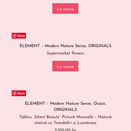
La cerere
Save
ELEMENT – Modern Nature Series
,
ORIGINALS
Supermarket flowers
La cerere
Save
ELEMENT – Modern Nature Series
,
Ocazii
,
ORIGINALS
Tablou „Silent Beauty” Pictură Manuală – Natură
statică cu Trandafiri și Lumânare
2.550,00
lei