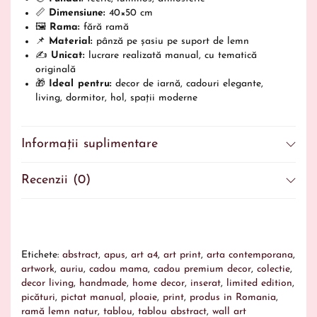
📏
Dimensiune:
40×50 cm
🖼️
Rama:
fără ramă
📌
Material:
pânză pe șasiu pe suport de lemn
✍️
Unicat:
lucrare realizată manual, cu tematică
originală
🎁
Ideal pentru:
decor de iarnă, cadouri elegante,
living, dormitor, hol, spații moderne
Informații suplimentare
Recenzii (0)
Etichete:
abstract
,
apus
,
art a4
,
art print
,
arta contemporana
,
artwork
,
auriu
,
cadou mama
,
cadou premium decor
,
colectie
,
decor living
,
handmade
,
home decor
,
inserat
,
limited edition
,
picături
,
pictat manual
,
ploaie
,
print
,
produs in Romania
,
ramă lemn natur
,
tablou
,
tablou abstract
,
wall art