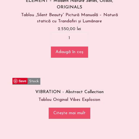
ELEMENT – Modern Nature Series
,
Ocazii
,
ORIGINALS
Tablou „Silent Beauty” Pictură Manuală – Natură
statică cu Trandafiri și Lumânare
2.550,00
lei
Adaugă în coș
Save
Out Of Stock
VIBRATION - Abstract Collection
Tablou Original Vibes Explosion
Citește mai mult