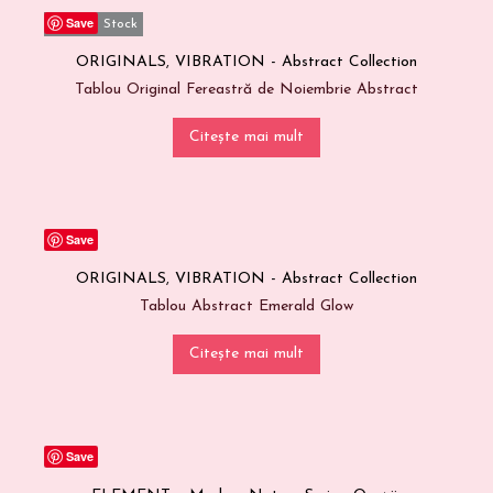
Nu facem spam! Citește
Save
politica noastră de
Out Of Stock
pentru mai multe
confidențialitate
ORIGINALS
,
VIBRATION - Abstract Collection
informații.
Tablou Original Fereastră de Noiembrie Abstract
Citește mai mult
Save
ORIGINALS
,
VIBRATION - Abstract Collection
Tablou Abstract Emerald Glow
Citește mai mult
Save