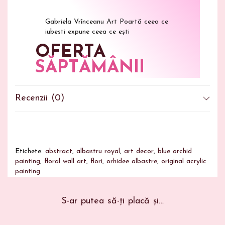
Gabriela Vrînceanu Art Poartă ceea ce
iubesti expune ceea ce ești
OFERTA
SĂPTĂMÂNII
ABONEAZĂ-TE
ȘI
OBȚINE 20%
Recenzii (0)
REDUCERE
LA URMĂTOAREA TA
COMANDĂ!
OFERTA SE TERMINĂ
CURÂND
- NU O RATA!
Etichete:
abstract
,
albastru royal
,
art decor
,
blue orchid
painting
,
floral wall art
,
flori
,
orhidee albastre
,
original acrylic
painting
S-ar putea să-ți placă și…