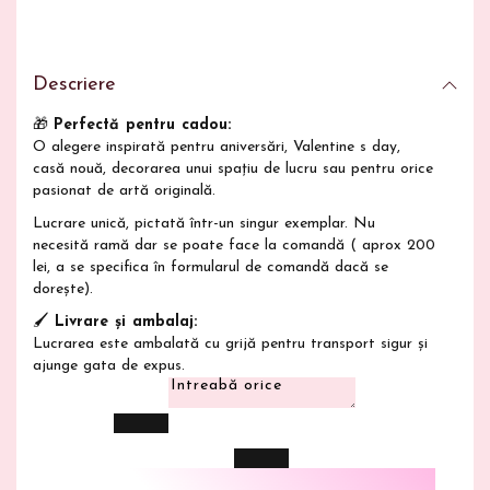
Această pictură îmbină
eleganța naturală a
orhideelor
cu un
fundal abstract modern
, creând o
compoziție expresivă și sofisticată. Ideală pentru iubitorii
de flori și artă contemporană, lucrarea aduce o
senzație
Descriere
de calm, profunzime și mister
în orice încăpere.
🎁
Perfectă pentru cadou:
O alegere inspirată pentru aniversări, Valentine s day,
casă nouă, decorarea unui spațiu de lucru sau pentru orice
pasionat de artă originală.
Lucrare unică, pictată într-un singur exemplar. Nu
necesită ramă dar se poate face la comandă ( aprox 200
lei, a se specifica în formularul de comandă dacă se
dorește).
🖌️
Livrare și ambalaj:
Lucrarea este ambalată cu grijă pentru transport sigur și
ajunge gata de expus.