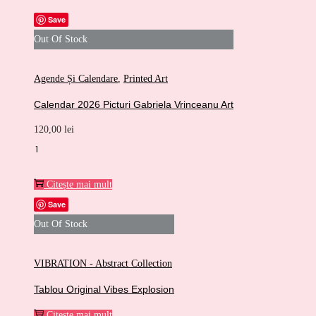
Save
Out Of Stock
Agende Și Calendare
,
Printed Art
Calendar 2026 Picturi Gabriela Vrinceanu Art
120,00
lei
Cantitate
Calendar
Citește mai mult
2026
Save
Picturi
Out Of Stock
Gabriela
Vrinceanu
VIBRATION - Abstract Collection
Art
Tablou Original Vibes Explosion
Citește mai mult