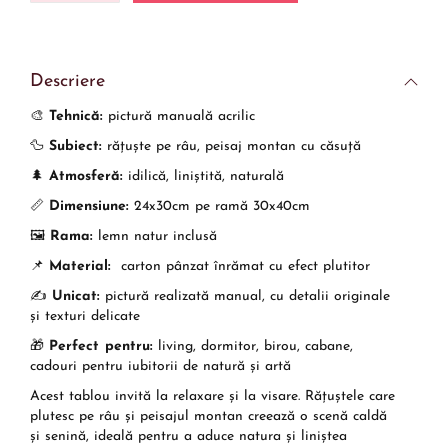
Descriere
🎨
Tehnică:
pictură manuală acrilic
🦆
Subiect:
rățuște pe râu, peisaj montan cu căsuță
🌲
Atmosferă:
idilică, liniștită, naturală
📏
Dimensiune:
24x30cm pe ramă 30x40cm
🖼️
Rama:
lemn natur inclusă
📌
Material:
carton pânzat înrămat cu efect plutitor
✍️
Unicat:
pictură realizată manual, cu detalii originale
și texturi delicate
🎁
Perfect pentru:
living, dormitor, birou, cabane,
cadouri pentru iubitorii de natură și artă
Acest tablou invită la relaxare și la visare. Rățuștele care
plutesc pe râu și peisajul montan creează o scenă caldă
și senină, ideală pentru a aduce natura și liniștea