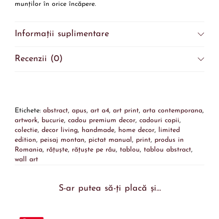
munților în orice încăpere.
Informații suplimentare
Recenzii (0)
Etichete:
abstract
,
apus
,
art a4
,
art print
,
arta contemporana
,
artwork
,
bucurie
,
cadou premium decor
,
cadouri copii
,
colectie
,
decor living
,
handmade
,
home decor
,
limited
edition
,
peisaj montan
,
pictat manual
,
print
,
produs in
Romania
,
rățuște
,
rățuște pe râu
,
tablou
,
tablou abstract
,
wall art
S-ar putea să-ți placă și…