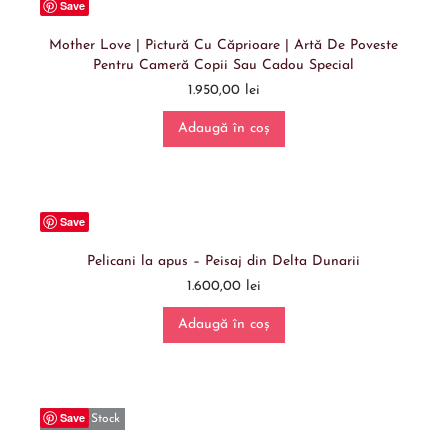
Save
Mother Love | Pictură Cu Căprioare | Artă De Poveste
Pentru Cameră Copii Sau Cadou Special
1.950,00
lei
Adaugă în coș
Save
Pelicani la apus – Peisaj din Delta Dunarii
1.600,00
lei
Adaugă în coș
Save
Out Of Stock