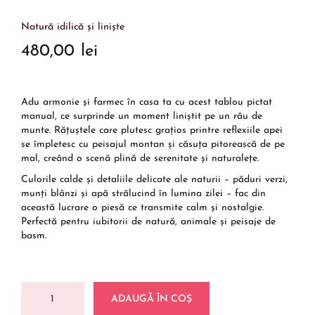
Natură idilică și liniște
480,00
lei
Adu armonie și farmec în casa ta cu acest tablou pictat
manual, ce surprinde un moment liniștit pe un râu de
munte. Rățuștele care plutesc grațios printre reflexiile apei
se împletesc cu peisajul montan și căsuța pitorească de pe
mal, creând o scenă plină de serenitate și naturalețe.
Culorile calde și detaliile delicate ale naturii – păduri verzi,
munți blânzi și apă strălucind în lumina zilei – fac din
această lucrare o piesă ce transmite calm și nostalgie.
Perfectă pentru iubitorii de natură, animale și peisaje de
basm.
ADAUGĂ ÎN COȘ