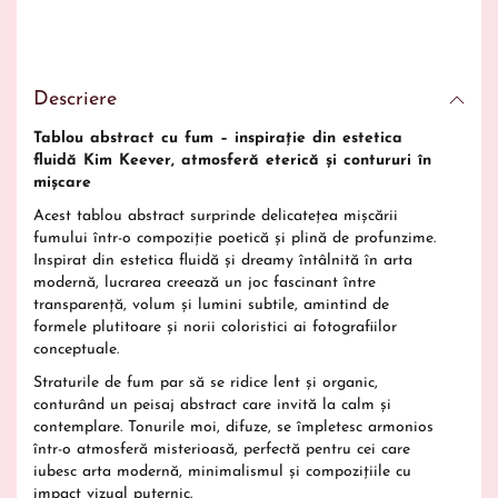
Descriere
Tablou abstract cu fum – inspirație din estetica
fluidă Kim Keever, atmosferă eterică și contururi în
mișcare
Acest tablou abstract surprinde delicatețea mișcării
fumului într-o compoziție poetică și plină de profunzime.
Inspirat din estetica fluidă și dreamy întâlnită în arta
modernă, lucrarea creează un joc fascinant între
transparență, volum și lumini subtile, amintind de
formele plutitoare și norii coloristici ai fotografiilor
conceptuale.
Straturile de fum par să se ridice lent și organic,
conturând un peisaj abstract care invită la calm și
contemplare. Tonurile moi, difuze, se împletesc armonios
într-o atmosferă misterioasă, perfectă pentru cei care
iubesc arta modernă, minimalismul și compozițiile cu
impact vizual puternic.