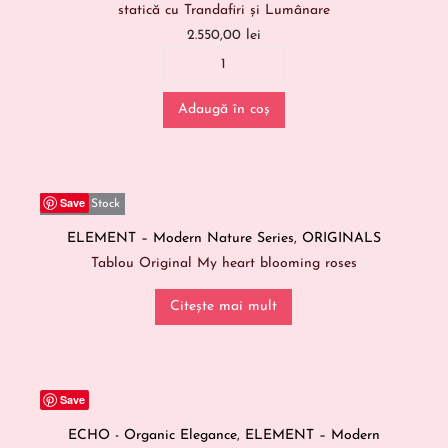
statică cu Trandafiri și Lumânare
2.550,00
lei
Adaugă în coș
Save
Out Of Stock
ELEMENT – Modern Nature Series
,
ORIGINALS
Tablou Original My heart blooming roses
Citește mai mult
Save
ECHO - Organic Elegance
,
ELEMENT – Modern