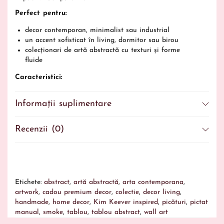
Perfect pentru:
decor contemporan, minimalist sau industrial
un accent sofisticat în living, dormitor sau birou
colecționari de artă abstractă cu texturi și forme
fluide
Caracteristici:
Tablou abstract cu efect de fum în mișcare
Informații suplimentare
Inspirat din estetica artistică fluidă, onirică
Tonuri delicate și lumini difuze
Creează o atmosferă calmă, misterioasă și modernă
Recenzii (0)
Etichete:
abstract
,
artă abstractă
,
arta contemporana
,
artwork
,
cadou premium decor
,
colectie
,
decor living
,
handmade
,
home decor
,
Kim Keever inspired
,
picături
,
pictat
manual
,
smoke
,
tablou
,
tablou abstract
,
wall art