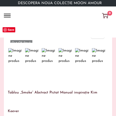
DESCOPERĂ NOUA COLECȚIE MOON AMOUR
0
Save
Out Of Stock
Tablou „Smoke” Abstract Pictat Manual inspirație Kim
Keever