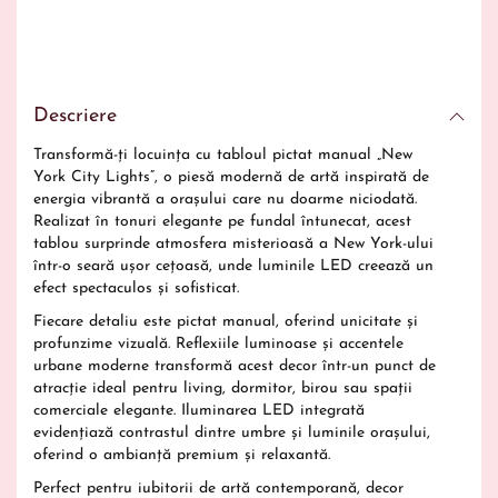
Descriere
Transformă-ți locuința cu tabloul pictat manual „New
York City Lights”, o piesă modernă de artă inspirată de
energia vibrantă a orașului care nu doarme niciodată.
Realizat în tonuri elegante pe fundal întunecat, acest
tablou surprinde atmosfera misterioasă a New York-ului
într-o seară ușor cețoasă, unde luminile LED creează un
efect spectaculos și sofisticat.
Fiecare detaliu este pictat manual, oferind unicitate și
profunzime vizuală. Reflexiile luminoase și accentele
urbane moderne transformă acest decor într-un punct de
atracție ideal pentru living, dormitor, birou sau spații
comerciale elegante. Iluminarea LED integrată
evidențiază contrastul dintre umbre și luminile orașului,
oferind o ambianță premium și relaxantă.
Perfect pentru iubitorii de artă contemporană, decor