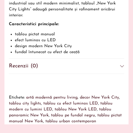
industrial sau stil modern minimalist, tabloul „New York
City Lights” adaugă personalitate și rafinament oricărui
interior.
Caracteristici principale:
tablou pictat manual
efect luminos cu LED
design modern New York City
fundal întunecat cu efect de ceață
ideal pentru living, birou, hotel sau lounge
decor premium contemporan
Recenzii (0)
culori elegante și contrast puternic
Disponibil cu precomandă. Termen 10-18 zile lucrătoare în
funcție de dimensiunea dorită.
Lucrarea va fi semnată de artist în partea stângă jos.
Etichete:
artă modernă pentru living
,
decor New York City
,
Lucrarea vine însoțită de
certificat de autenticitate
.
tablou city lights
,
tablou cu efect luminos LED
,
tablou
modern cu lumini LED
,
tablou New York LED
,
tablou
panoramic New York
,
tablou pe fundal negru
,
tablou pictat
manual New York
,
tablou urban contemporan