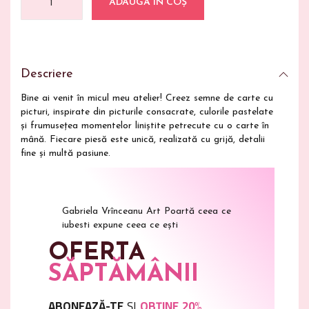
ADAUGĂ ÎN COȘ
Descriere
Bine ai venit în micul meu atelier! Creez semne de carte cu
picturi, inspirate din picturile consacrate, culorile pastelate
și frumusețea momentelor liniștite petrecute cu o carte în
mână. Fiecare piesă este unică, realizată cu grijă, detalii
fine și multă pasiune.
Gabriela Vrînceanu Art Poartă ceea ce
iubesti expune ceea ce ești
OFERTA
SĂPTĂMÂNII
ABONEAZĂ-TE
ȘI
OBȚINE 20%