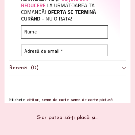
REDUCERE
LA URMĂTOAREA TA
COMANDĂ!
OFERTA SE TERMINĂ
CURÂND
- NU O RATA!
Recenzii (0)
Nu facem spam! Citește
politica noastră de
pentru mai multe
confidențialitate
informații.
Etichete:
cititori
,
semn de carte
,
semn de carte pictură
S-ar putea să-ți placă și…